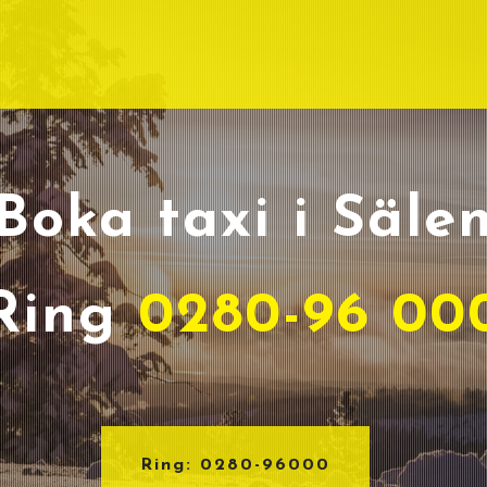
Boka taxi i Säle
Ring
0280-96 00
Ring: 0280-96000