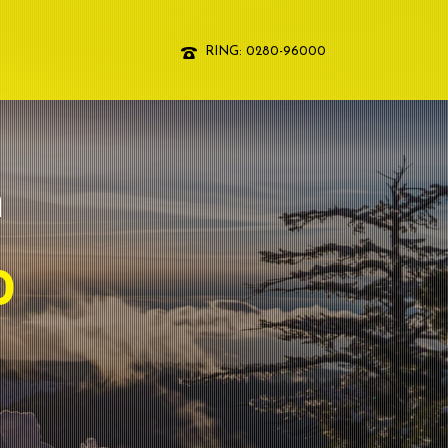
RING: 0280-96000
n
0